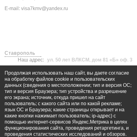
E-mail: visa7kmv@yandex.ru
Наши офисы
Ставрополь
Наш адрес:
ул. 50 лет ВЛКСМ, дом 81 «Б» оф. 3
visa7kmv@yandex.ru
Продолжая использовать наш сайт, вы даете согласие
+7 (8652) 20-61-17
на обработку файлов cookie и пользовательских
данных (сведения о местоположении; тип и версия ОС;
тип и версия Браузера; тип устройства и разрешение
его экрана; источник, откуда пришел на сайт
пользователь; с какого сайта или по какой рекламе;
язык ОС и Браузера; какие страницы открывает и на
какие кнопки нажимает пользователь; ip-адрес) с
© Все права защищены - OOO «Многопрофильный
помощью интернет-сервисов Яндекс.Метрика в целях
визовый центр «Виза 7» Запрещается использование
функционирования сайта, проведения ретаргетинга, и
любых материалов сайта без письменного разрешения
проведения статистических исследований и обзоров.