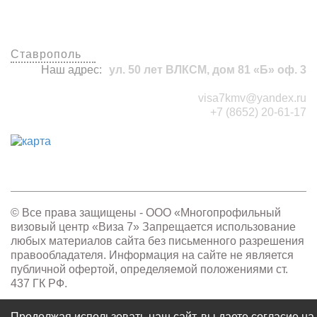
Наши офисы
Ставрополь
Наш адрес:
ул. 50 лет ВЛКСМ, дом 81 «Б» оф. 3
visa7kmv@yandex.ru
+7 (8652) 20-61-17
© Все права защищены - OOO «Многопрофильный
визовый центр «Виза 7» Запрещается использование
любых материалов сайта без письменного разрешения
правообладателя. Информация на сайте не является
публичной офертой, определяемой положениями ст.
437 ГК РФ.
Разработка сайта -
BarNick
Продолжая использовать наш сайт, вы даете согласие на