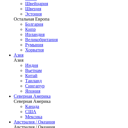
Швейцария
Швеция
Эстония
Остальная Европа
Болгария
Кипр
Ирландия
Великобритания
Румыния
Хорватия
Азия
Азия
Индия
Вьетнам
Китай
Таиланд
Сингапур
Япония
Северная Америка
Северная Америка
Канада
США
Мексика
Австралия / Океания
Австралия / Океания