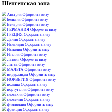
Шенгенская зона
Австрия
Оформить визу
Бельгия
Оформить визу
Венгрия
Оформить визу
ГЕРМАНИЯ
Оформить визу
ГРЕЦИЯ
Оформить визу
Дания
Оформить визу
Исландия
Оформить визу
Испания
Оформить визу
Италия
Оформить визу
Латвия
Оформить визу
Литва
Оформить визу
МАЛЬТА
Оформить визу
нидерланды
Оформить визу
НОРВЕГИЯ
Оформить визу
польша
Оформить визу
португалия
Оформить визу
словакия
Оформить визу
словения
Оформить визу
финляндия
Оформить визу
франция
Оформить визу