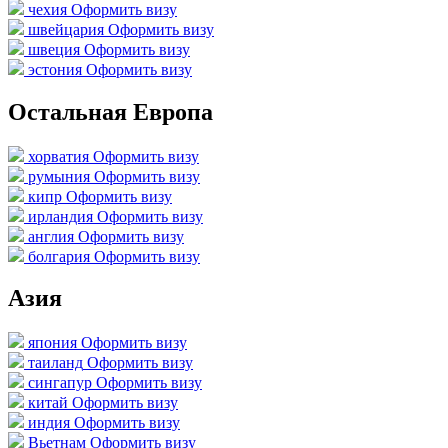
чехия
Оформить визу
швейцария
Оформить визу
швеция
Оформить визу
эстония
Оформить визу
Остальная Европа
хорватия
Оформить визу
румыния
Оформить визу
кипр
Оформить визу
ирландия
Оформить визу
англия
Оформить визу
болгария
Оформить визу
Азия
япония
Оформить визу
таиланд
Оформить визу
сингапур
Оформить визу
китай
Оформить визу
индия
Оформить визу
Вьетнам
Оформить визу