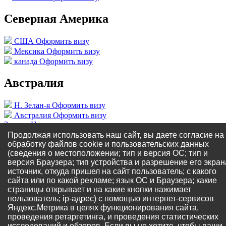
Северная Америка
США
Оформить визу
Мексика
Оформить визу
канада
Оформить визу
Австралия
Н. Зелан-я
Оформить визу
Австралия
Оформить визу
Звонок
Написать
WhatsApp
Написать
Продолжая использовать наш сайт, вы даете согласие на
Instagram
обработку файлов cookie и пользовательских данных
×
(сведения о местоположении; тип и версия ОС; тип и
версия Браузера; тип устройства и разрешение его экран
Заявка на пакет документов
источник, откуда пришел на сайт пользователь; с какого
сайта или по какой рекламе; язык ОС и Браузера; какие
страницы открывает и на какие кнопки нажимает
Виза -
пользователь; ip-адрес) с помощью интернет-сервисов
Тип визы -
Яндекс.Метрика в целях функционирования сайта,
Лимит скачиваний на 31.07.2026
проведения ретаргетинга, и проведения статистических
исчерпан.
исследований и обзоров. Если вы не хотите, чтобы ваши