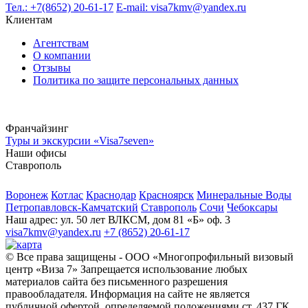
Тел.: +7(8652) 20-61-17
E-mail: visa7kmv@yandex.ru
Клиентам
Агентствам
О компании
Отзывы
Политика по защите персональных данных
Франчайзинг
Туры и экскурсии «Visa7seven»
Наши офисы
Ставрополь
Воронеж
Котлас
Краснодар
Красноярск
Минеральные Воды
Петропавловск-Камчатский
Ставрополь
Сочи
Чебоксары
Наш адрес:
ул. 50 лет ВЛКСМ, дом 81 «Б» оф. 3
visa7kmv@yandex.ru
+7 (8652) 20-61-17
© Все права защищены - OOO «Многопрофильный визовый
центр «Виза 7» Запрещается использование любых
материалов сайта без письменного разрешения
правообладателя. Информация на сайте не является
публичной офертой, определяемой положениями ст. 437 ГК