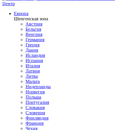
Центр
Европа
Шенгенская зона
Австрия
Бельгия
Венгрия
Германия
Греция
Дания
Исландия
Испания
Италия
Латвия
Литва
Мальта
Нидерланды
Норвегия
Польша
Португалия
Словакия
Словения
Финляндия
Франция
Чехия