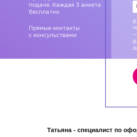
подаче. Каждая 3 анкета
бесплатно
В
п
Прямые контакты
с консульствами
В
д
Татьяна - специалист по оф