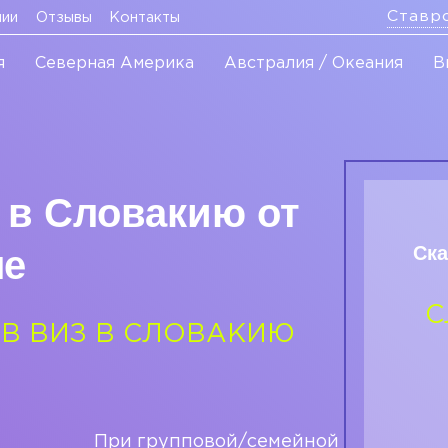
Ставр
нии
Отзывы
Контакты
я
Северная Америка
Австралия / Океания
В
 в Словакию от
Ска
ле
С
ОВ ВИЗ В СЛОВАКИЮ
При групповой/семейной