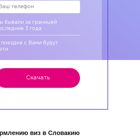
ы бывали за границей
оследние 3 года
 поездке с Вами будут
ети
Скачать
ормлению виз в Словакию