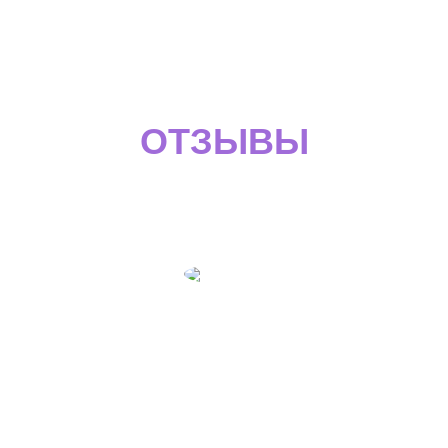
ОТЗЫВЫ
О НАШЕЙ РАБОТЕ
Варвара Бутырская
Основатель и руководитель художественной студии «Karandash»
Спасибо огромное компании МВЦ «VISA7seven» за
прекрасную работу! Отдельное спасибо Елене! Очень
оперативно и легко Елена помогла подготовить
документы на визу! Все очень легко, понятно и главное