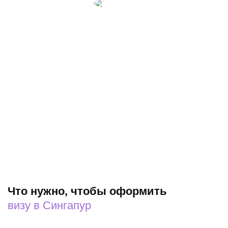
Денис Ветровский
Директор ООО "ТД ДИАЛ" вентиляционные системы
«Выражаю искреннюю благодарность компании «МВЦ
«Visa7seven» за результативную и качественную
работу, внимание к деталям и готовность решать
задачи любой сложности, высокий профессионализм,
заинтересованность в результате и гибкость при работе
с клиентом. Благодаря «Visa7seven» я и мои близкие
всегда имеют нужные выездные документы, что
позволяет нам не волноваться о заграничных поездках.
Рекомендую эту компанию, с которой я сотрудничаю
уже более 5 лет, как надежного и профессионального
партнера.»
Что нужно, чтобы оформить
визу в Сингапур