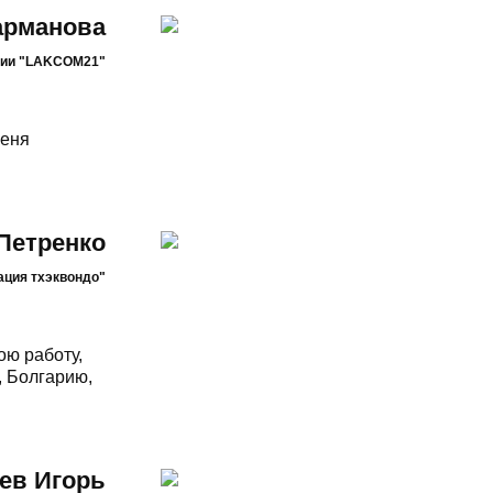
арманова
дии "LAKCOM21"
меня
Петренко
ация тхэквондо"
ою работу,
, Болгарию,
ев Игорь