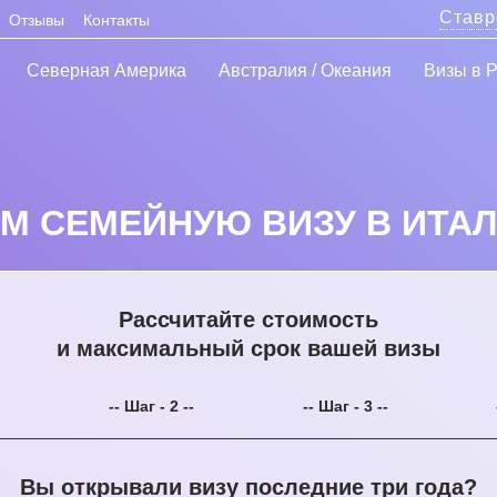
Ставр
Отзывы
Контакты
Северная Америка
Австралия / Океания
Визы в 
 СЕМЕЙНУЮ ВИЗУ В ИТАЛ
Рассчитайте стоимость
и максимальный срок вашей визы
-
-- Шаг - 2 --
-- Шаг - 3 --
Вы открывали визу последние три года?