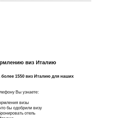
ормлению виз Италию
 более 1550 виз Италию для наших
елефону Вы узнаете:
формления визы
 что бы одобрили визу
бронировать отель