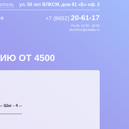
ополь
ул. 50 лет ВЛКСМ, дом 81 «Б» оф. 3
20-61-17
+7 (8652)
РФ
Пн-Вс 10-00 : 19-00
visa7kmv@yandex.ru
ИЮ ОТ 4500
-- Шаг - 4 --