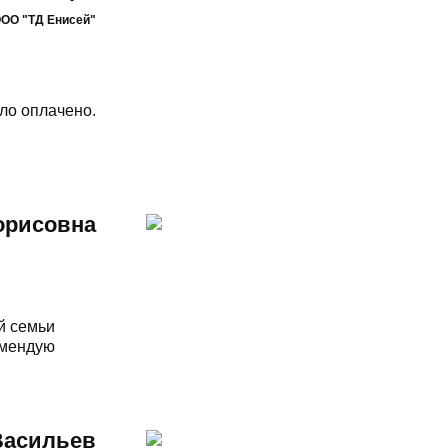
ООО "ТД Енисей"
ыло оплачено.
орисовна
й семьи
омендую
Васильев