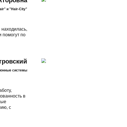
кторовна
r" и "Hair-City"
 находилась,
и помогут по
тровский
ионные системы
боту,
ованность в
ные
ию, с