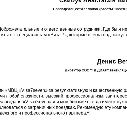
Скибук Анастасия Ви
Cовладелец сети салонов красоты "ModsHai
Доброжелательные и ответственные сотрудники. Где бы я не
иться к специалистам «Виза 7», которые всегда подскажут 
Денис Ве
Директор ООО "ТД ДИАЛ" вентиляц
 «МВЦ «Visa7seven» за результативную и качественную ра
ачи любой сложности, высокий профессионализм, заинтерес
. Благодаря «Visa7seven» я и мои близкие всегда имеют нуж
олноваться о заграничных поездках. Рекомендую эту компан
надежного и профессионального партнера.»