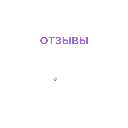
ОТЗЫВЫ
О НАШЕЙ РАБОТЕ
Езеев Борис
Директор ООО "Криптоний"
Выбрав эту компанию для оформления виз, сначала,
конечно, было определенное недоверие... Услуга
серьезная и требует действительно индивидуальный и
профессиональный подход. Но каждый раз обращаясь