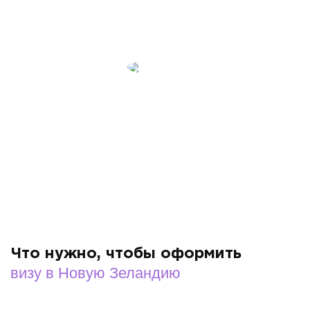
возникают вопрос, то сотрудники всегда на связи …
Огромное Вам спасибо!»
Татьяна Федянина
Руководитель компании "TESSUTI"
Оформляла несколько виз в страны Шенгена, все
очень профессионально и надежно! Особенно
понравилась четкость и оперативность в работе
сотрудников компании Visa7seven. Обязательно все
следующие визы буду оформлять именно в этом
визовом агентстве.
Что нужно, чтобы оформить
визу в Новую Зеландию