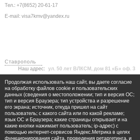
Тел.: +7(8652) 20-61-17
E-mail: visa7kmv@yandex.ru
Наши офисы
Ставрополь
Наш адрес:
ул. 50 лет ВЛКСМ, дом 81 «Б» оф. 3
visa7kmv@yandex.ru
Продолжая использовать наш сайт, вы даете согласие
+7 (8652) 20-61-17
на обработку файлов cookie и пользовательских
данных (сведения о местоположении; тип и версия ОС;
тип и версия Браузера; тип устройства и разрешение
его экрана; источник, откуда пришел на сайт
пользователь; с какого сайта или по какой рекламе;
язык ОС и Браузера; какие страницы открывает и на
какие кнопки нажимает пользователь; ip-адрес) с
© Все права защищены - OOO «Многопрофильный
помощью интернет-сервисов Яндекс.Метрика в целях
визовый центр «Виза 7» Запрещается использование
функционирования сайта, проведения ретаргетинга, и